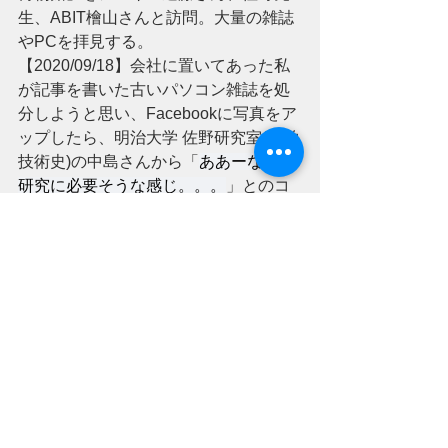
生、ABIT檜山さんと訪問。大量の雑誌
やPCを拝見する。
【2020/09/18】会社に置いてあった私
が記事を書いた古いパソコン雑誌を処
分しようと思い、Facebookに写真をア
ップしたら、明治大学 佐野研究室(科学
技術史)の中島さんから「
ああーなんか
研究に必要そうな感じ。。。
」とのコ
メントをもらい、
「電子復刻」
で3000
冊ほど復刻させたので「出来るか
も？」と考えはじめる。
すべて表示
最新記事