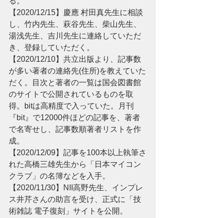
る。
【2020/12/15】慶應 村田真先生に相談
し、竹内先生、萩谷先生、柴山先生、
湯浅先生、吉川先生に連絡していただ
き、登録していただく。
【2020/12/10】共立出版より、記事数
が多い著者の連絡先(住所)を教えていた
だく。目次と著者の一覧は国会図書館
のサイトで公開されているものを取
得。bitは高精度で入っていた。月刊
『bit』で12000件ほどの記事を、著者
で名寄せし、記事数順著者リストを作
成。
【2020/12/09】記事を100本以上執筆さ
れた高橋三雄先生から「日本マイコン
クラブ」の名簿などを入手。
【2020/11/30】NII高野先生、インプレ
ス井芹さんの助言を受け、正式に「技
術雑誌 電子復刻」サイトを公開。