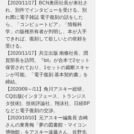
【2020/11/17】BCN奥田社長が来社さ
れ、別件でインタビューを受ける。別
れ際に電子雑誌 電子復刻の話をした
ら、「コンピュートピア」「情報科
学」の版権所有者が判明し、本が入手
できれば、復刻して欲しいとの依頼を
受ける。
【2020/11/17】共立出版 南條社長、潤
賀部長を訪問。『bit』が合本で2セット
保管されており、1セットの裁断スキャ
ンが可能。「電子復刻 基本契約書」を
締結。
【2020/09～/11】角川アスキー総研、
CQ出版(インタフェース、トランジス
タ技術)、技術評論社、翔泳社、日経BP
などと電子復刻の交渉。
【2020/10/10】元アスキー編集長 吉崎
さんの東青梅「夢の図書館・マイコン
博物館」をアスキー遠藤さん、佐野先