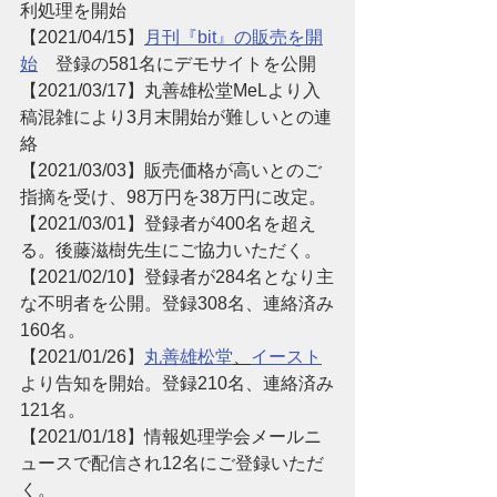
利処理を開始
【2021/04/15】
月刊『bit』の販売を開
始
　登録の581名にデモサイトを公開
【2021/03/17】丸善雄松堂MeLより入
稿混雑により3月末開始が難しいとの連
絡
【2021/03/03】販売価格が高いとのご
指摘を受け、98万円を38万円に改定。
【2021/03/01】登録者が400名を超え
る。後藤滋樹先生にご協力いただく。
【2021/02/10】登録者が284名となり主
な不明者を公開。登録308名、連絡済み
160名。
【2021/01/26】
丸善雄松堂
、
イースト
より告知を開始。登録210名、連絡済み
121名。
【2021/01/18】情報処理学会メールニ
ュースで配信され12名にご登録いただ
く。 