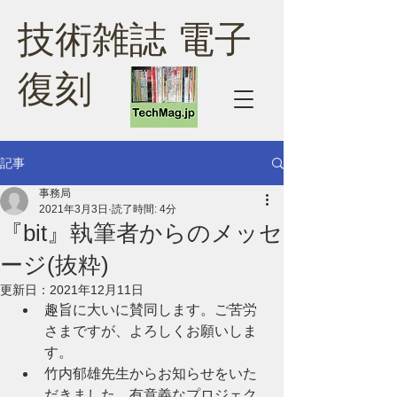
技術雑誌 電子
復刻
記事
事務局
2021年3月3日
読了時間: 4分
『bit』執筆者からのメッセ
ージ(抜粋)
更新日：
2021年12月11日
趣旨に大いに賛同します。ご苦労
さまですが、よろしくお願いしま
す。
竹内郁雄先生からお知らせをいた
だきました。有意義なプロジェク